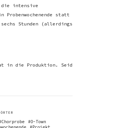
 die intensive
in Probenwochenende statt
 sechs Stunden (allerdings
at in die Produktion. Seid
WÖRTER
Chorprobe
O-Town
nwochenende
Projekt